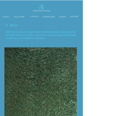
ARCREATION-TEXTILES
A PROPOS
BOUTIQUE
ACCUEIL
COLLECTIONS
ÉCHANTILLIONS
CONTACT
<
BACK
TEDDY velours aux poils longs de texture tridimensionnelle. Il a beaucoup de
fibres très visibles sur la surface, ce qui rend un tissu poilu doux et confortable.
Conseiller pour ameublement et décoration.