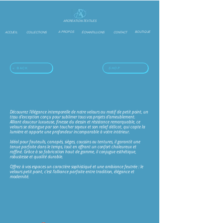
ARCREATION-TEXTILES
A PROPOS
BOUTIQUE
ACCUEIL
COLLECTIONS
ÉCHANTILLIONS
CONTACT
< BACK
SHOP
Découvrez l’élégance intemporelle de notre velours au motif de petit point, un
tissu d’exception conçu pour sublimer tous vos projets d’ameublement.
Alliant douceur luxueuse, finesse du dessin et résistance remarquable, ce
velours se distingue par son toucher soyeux et son relief délicat, qui capte la
lumière et apporte une profondeur incomparable à votre intérieur.
Idéal pour fauteuils, canapés, sièges, coussins ou tentures, il garantit une
tenue parfaite dans le temps, tout en offrant un confort chaleureux et
raffiné. Grâce à sa fabrication haut de gamme, il conjugue esthétique,
robustesse et qualité durable.
Offrez à vos espaces un caractère sophistiqué et une ambiance feutrée : le
velours petit point, c’est l’alliance parfaite entre tradition, élégance et
modernité.