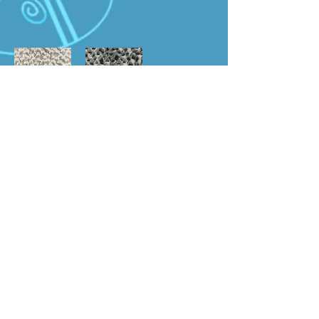
AGAVE 45
AGAVE 36
Agrandir image
Agrandir image
INFORMATIONS
ARCREATION TEXTILES
NAVIGATION
Des textiles d’exception
Collections
CGV
pour des espaces d’exception
A propos
Mentions légales
Boutique
Politique de confidentialité
Échantillions
Contact