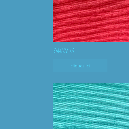
SIMUN 13
cliquez ici