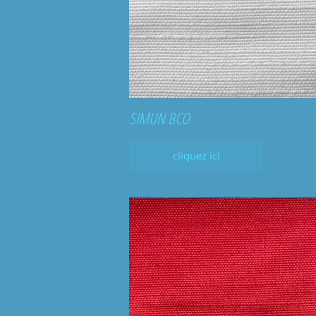
SIMUN BCO
cliquez ici