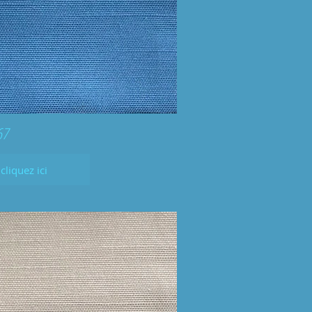
67
cliquez ici