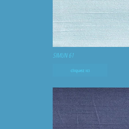
SIMUN 61
cliquez ici