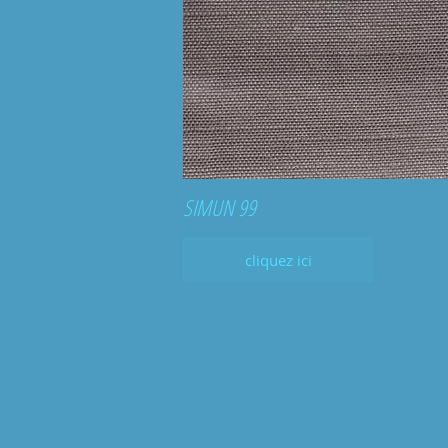
SIMUN 99
cliquez ici