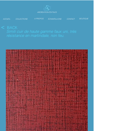
ARCREATION-TEXTILES
A PROPOS
BOUTIQUE
ACCUEIL
COLLECTIONS
ÉCHANTILLIONS
CONTACT
<
BACK
Simili cuir de haute gamme faux uni, très
résistance en martindale, non feu.