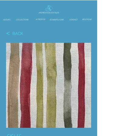
ARCREATION-TEXTILES
A PROPOS
BOUTIQUE
ACCUEIL
COLLECTIONS
ÉCHANTILLIONS
CONTACT
<
BACK