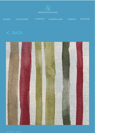
ARCREATION-TEXTILES
A PROPOS
BOUTIQUE
ACCUEIL
COLLECTIONS
ÉCHANTILLIONS
CONTACT
<
BACK