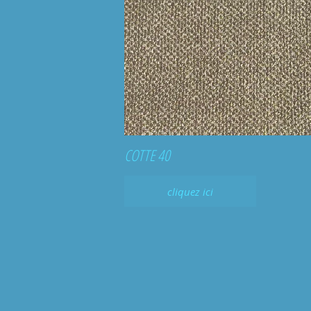
COTTE 40
cliquez ici