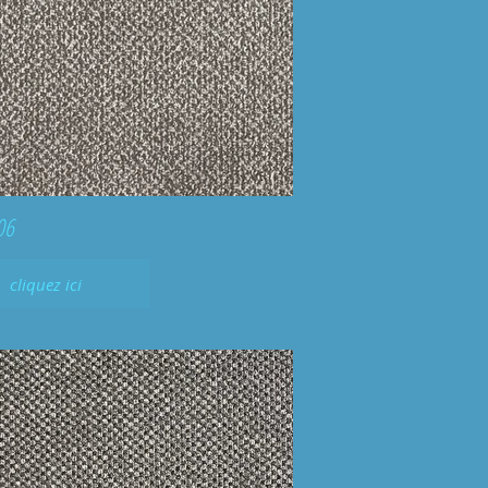
06
cliquez ici