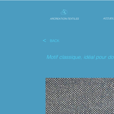
ACCUEIL
ARCREATION-TEXTILES
<
BACK
Motif classique, idéal pour d