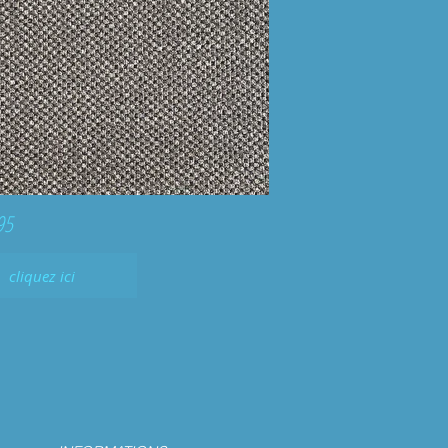
95
cliquez ici