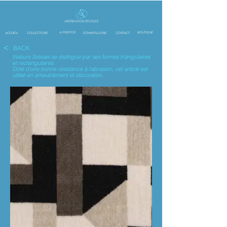
ARCREATION-TEXTILES
A PROPOS
BOUTIQUE
ACCUEIL
COLLECTIONS
ÉCHANTILLIONS
CONTACT
<
BACK
Velours Seteais se distingue par ses formes triangulaires
et rectangulaires.
Doté d'une bonne résistance à l'abrasion, cet article est
utilisé en ameublement et
décoration
.