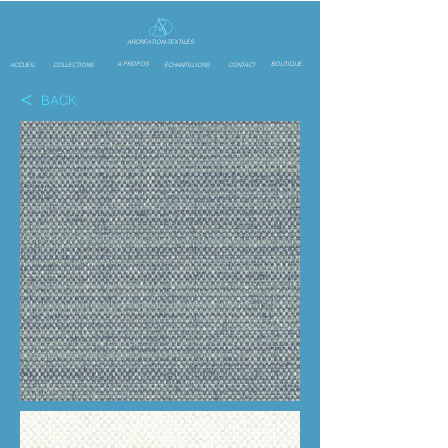
ARCREATION-TEXTILES
A PROPOS
BOUTIQUE
ACCUEIL
COLLECTIONS
ÉCHANTILLIONS
CONTACT
<
BACK