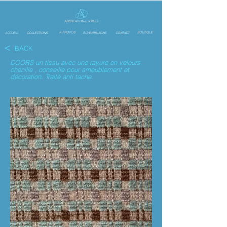
ARCREATION-TEXTILES
A PROPOS
BOUTIQUE
ACCUEIL
COLLECTIONS
ÉCHANTILLIONS
CONTACT
<
BACK
DOORS un tissu avec une rayure en velours
chenille , conseille pour ameublement et
décoration. Traité anti tache.