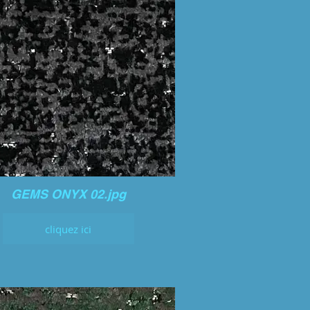
GEMS ONYX 02.jpg
cliquez ici