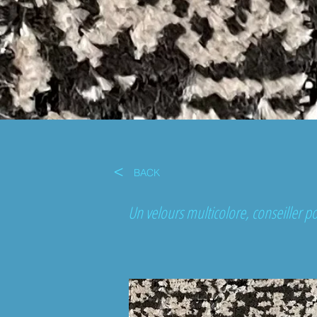
<
BACK
Un velours multicolore, conseiller