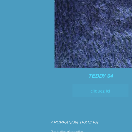
TEDDY 04
cliquez ici
ARCREATION TEXTILES
Des textiles d’exception