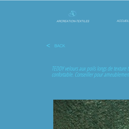
ACCUEIL
ARCREATION-TEXTILES
<
BACK
TEDDY velours aux poils longs de texture tr
confortable. Conseiller pour ameublement