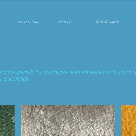
ÉCHANTILLIONS
COLLECTIONS
A PROPOS
idimensionnelle. Il a beaucoup de fibres très visibles sur la surface, c
 et décoration.