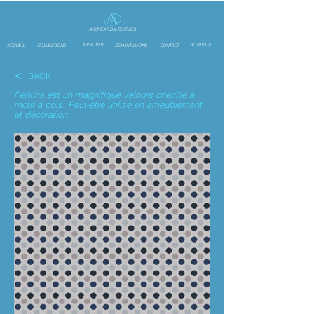
ARCREATION-TEXTILES
A PROPOS
BOUTIQUE
ACCUEIL
COLLECTIONS
ÉCHANTILLIONS
CONTACT
<
BACK
Perkins est un magnifique velours chenille à
motif à pois. Peut-être utilisé en ameublement
et décoration.