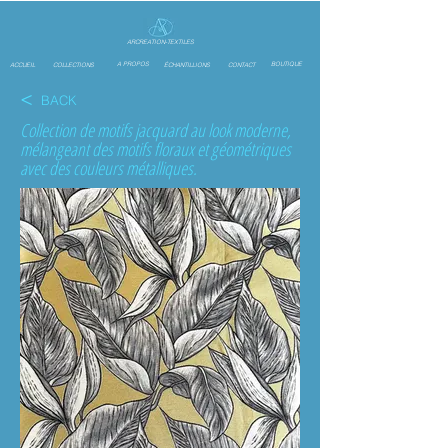
ARCREATION-TEXTILES
A PROPOS
BOUTIQUE
ACCUEIL
COLLECTIONS
ÉCHANTILLIONS
CONTACT
<
BACK
Collection de motifs jacquard au look moderne,
mélangeant des motifs floraux et géométriques
avec des couleurs métalliques.