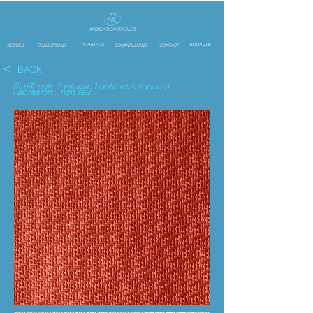
ARCREATION-TEXTILES
A PROPOS
BOUTIQUE
ACCUEIL
COLLECTIONS
ÉCHANTILLIONS
CONTACT
<
BACK
Simili cuir fantaisie haute resistance à
l'abrasion , non feu .