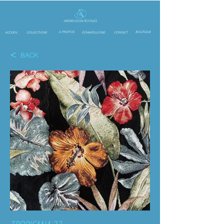
ARCREATION-TEXTILES
A PROPOS
BOUTIQUE
ACCUEIL
COLLECTIONS
ÉCHANTILLIONS
CONTACT
<
BACK