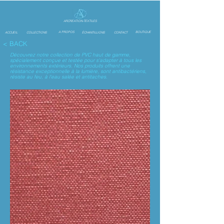
ARCREATION-TEXTILES
A PROPOS
BOUTIQUE
ACCUEIL
COLLECTIONS
ÉCHANTILLIONS
CONTACT
<
BACK
Découvrez notre collection de PVC haut de gamme,
spécialement conçue et testée pour s'adapter à tous les
environnements extérieurs. Nos produits offrent une
résistance exceptionnelle à la lumière, sont antibactériens,
résiste au feu, à l'eau salée et antitaches.