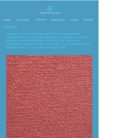
ARCREATION-TEXTILES
A PROPOS
BOUTIQUE
ACCUEIL
COLLECTIONS
ÉCHANTILLIONS
CONTACT
<
BACK
Découvrez notre collection de PVC haut de gamme,
spécialement conçue et testée pour s'adapter à tous les
environnements extérieurs. Nos produits offrent une
résistance exceptionnelle à la lumière, sont antibactériens,
résiste au feu, à l'eau salée et antitaches.