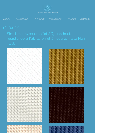
ARCREATION-TEXTILES
A PROPOS
BOUTIQUE
ACCUEIL
COLLECTIONS
ÉCHANTILLIONS
CONTACT
<
BACK
Simili cuir avec un effet 3D,
une haute
résistance à l'abrasion et à l'usure, traité Non
FEU.