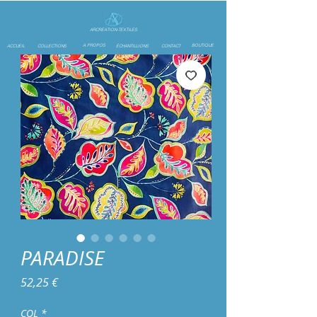
ARCREATION-TEXTILES
A PROPOS
BOUTIQUE
ACCUEIL
COLLECTIONS
ÉCHANTILLIONS
CONTACT
PARADISE
Preço
52,25 €
COL
*