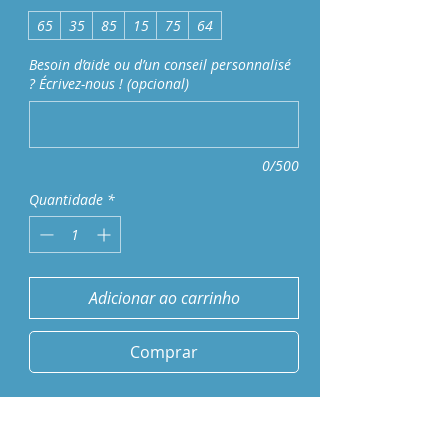
65
35
85
15
75
64
Besoin d’aide ou d’un conseil personnalisé
? Écrivez-nous ! (opcional)
0/500
Quantidade
*
Adicionar ao carrinho
Comprar
Caractéristiques techniques
Largeur :
140 cm