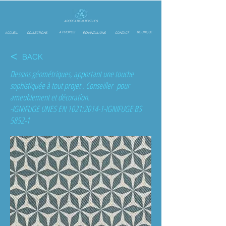
ARCREATION-TEXTILES
A PROPOS
BOUTIQUE
ACCUEIL
COLLECTIONS
ÉCHANTILLIONS
CONTACT
<
BACK
Dessins géométrique
s, apportant une touche
sophistiquée à tout projet . Conseiller pour
ameublement et décoration.
-IGNIFUGE UNES EN 1021:2014-1-IGNIFUGE BS
5852-1