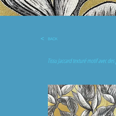
<
BACK
Tissu Jaccard texturé motif avec des 