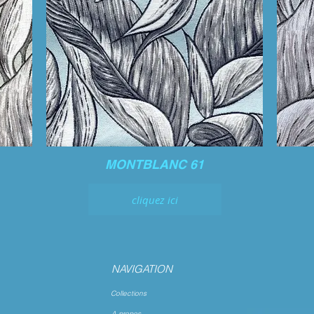
MONTBLANC 61
cliquez ici
NAVIGATION
Collections
A propos