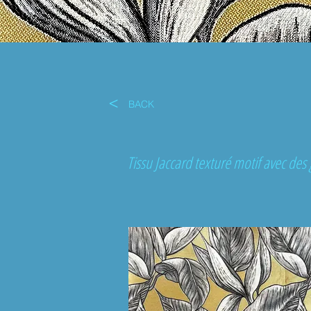
<
BACK
Tissu Jaccard texturé motif avec des 