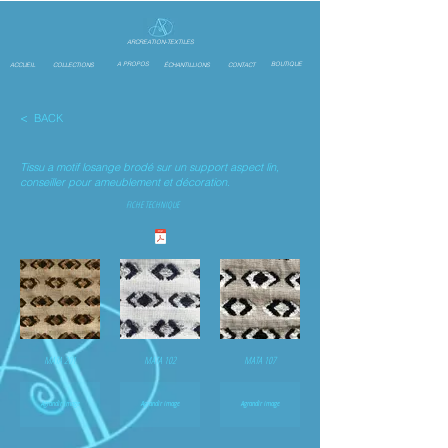
ARCREATION-TEXTILES
A PROPOS
BOUTIQUE
ACCUEIL
COLLECTIONS
ÉCHANTILLIONS
CONTACT
<
BACK
Tissu a motif losange
brodé
sur un
support aspect lin,
conseiller pour ameublement et décoration.
FICHE TECHNIQUE
MATA 201
MATA 102
MATA 107
Agrandir image
Agrandir image
Agrandir image