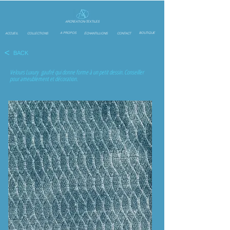
ARCREATION-TEXTILES
A PROPOS
BOUTIQUE
ACCUEIL
COLLECTIONS
ÉCHANTILLIONS
CONTACT
<
BACK
Velours Luxury gaufré qui donne forme à un petit dessin. Conseiller
pour ameublement et décoration.