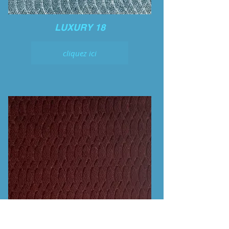
LUXURY 18
cliquez ici