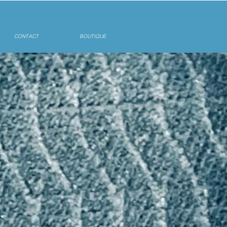
CONTACT
BOUTIQUE