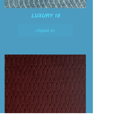
LUXURY 18
cliquez ici