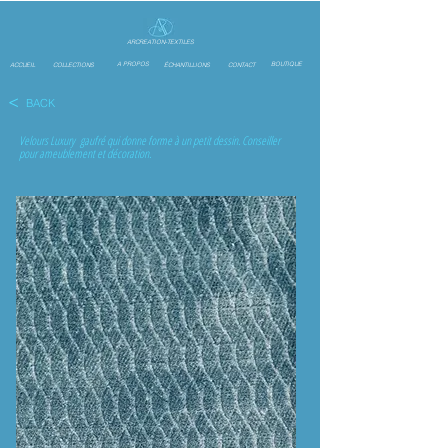
ARCREATION-TEXTILES
A PROPOS
BOUTIQUE
ACCUEIL
COLLECTIONS
ÉCHANTILLIONS
CONTACT
<
BACK
Velours Luxury gaufré qui donne forme à un petit dessin. Conseiller
pour ameublement et décoration.