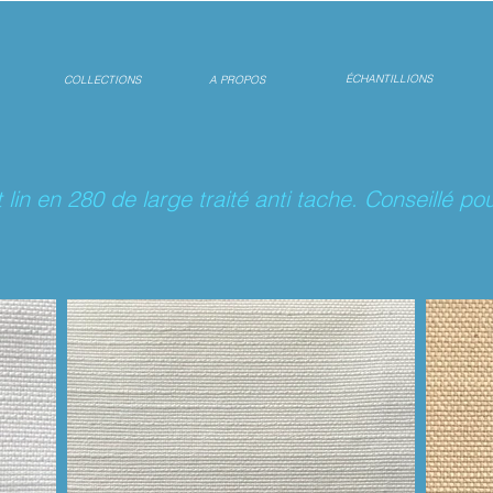
ÉCHANTILLIONS
COLLECTIONS
A PROPOS
 lin en 280 de large traité anti tache. Conseillé 