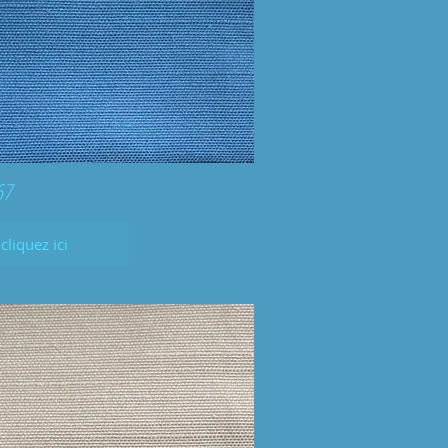
67
cliquez ici