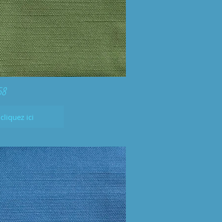
58
cliquez ici