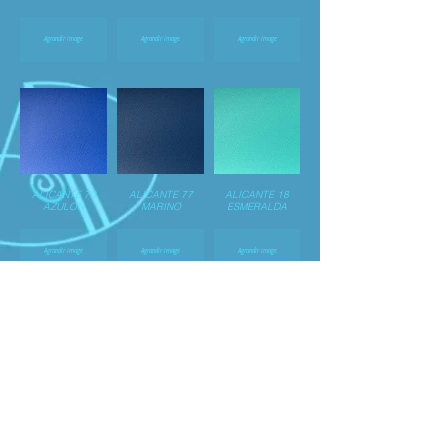
Agrandir image
Agrandir image
Agrandir image
ALICANTE 70
ALICANTE 77
ALICANTE 18
AZULON
MARINO
ESMERALDA
Agrandir image
Agrandir image
Agrandir image
ALICANTE 08
ALICANTE 88
ALICANTE 09
PISTACHO
VERDE
PERLA