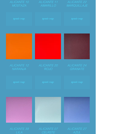
ALICANTE 10
ALICANTE 11
ALICANTE 22
MOSTAZA
AMARILLO
MARQUILLAJE
Agrandir image
Agrandir image
Agrandir image
ALICANTE 12
ALICANTE 20
ALICANTE 24
NARANJA
ROJO
GRANATE
Agrandir image
Agrandir image
Agrandir image
ALICANTE 39
ALICANTE 07
ALICANTE 27
LILA
CELRSTE
AZUL