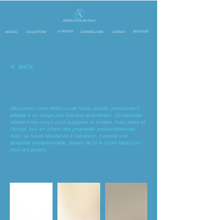
ARCREATION-TEXTILES
A PROPOS
BOUTIQUE
ACCUEIL
COLLECTIONS
ÉCHANTILLIONS
CONTACT
<
BACK
Découvrez notre simili cuir de haute qualité, parfaitement
adapté à un usage tant intérieur qu'extérieur. Ce matériau
résistant est conçu pour supporter la lumière, l'eau salée et
l'alcool, tout en offrant des propriétés antibactériennes.
Avec sa haute résistance à l'abrasion, il assure une
durabilité exceptionnelle, faisant de lui le choix idéal pour
tous vos projets.