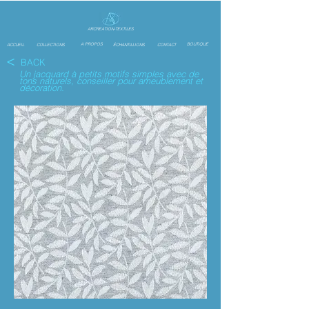
ARCREATION-TEXTILES
A PROPOS
BOUTIQUE
ACCUEIL
COLLECTIONS
ÉCHANTILLIONS
CONTACT
<
BACK
Un jacquard à petits motifs simples avec de
tons naturels, conseiller pour ameublement et
décoration.