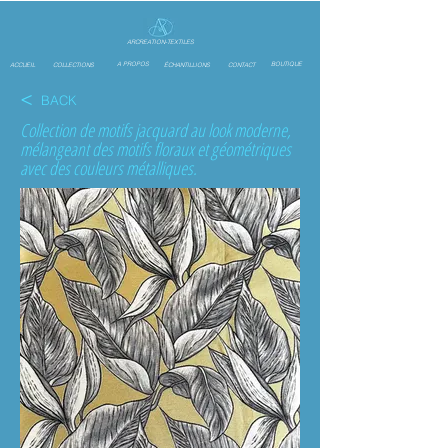
ARCREATION-TEXTILES
A PROPOS
BOUTIQUE
ACCUEIL
COLLECTIONS
ÉCHANTILLIONS
CONTACT
<
BACK
Collection de motifs jacquard au look moderne,
mélangeant des motifs floraux et géométriques
avec des couleurs métalliques.