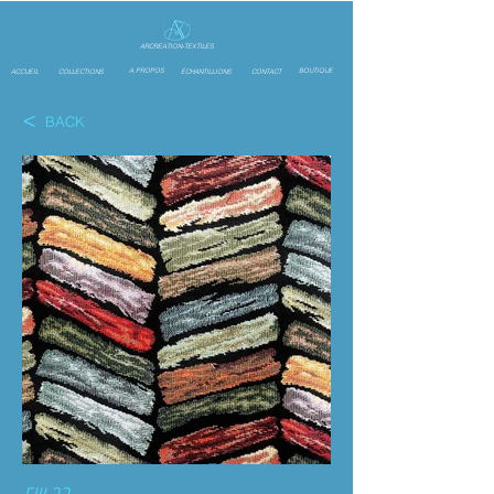
ARCREATION-TEXTILES
A PROPOS
BOUTIQUE
ACCUEIL
COLLECTIONS
ÉCHANTILLIONS
CONTACT
<
BACK