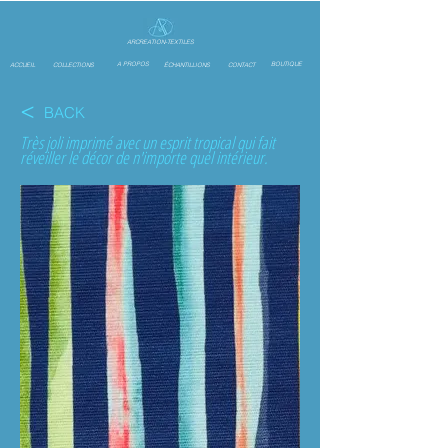
ARCREATION-TEXTILES
A PROPOS
BOUTIQUE
ACCUEIL
COLLECTIONS
ÉCHANTILLIONS
CONTACT
<
BACK
Très joli imprimé avec un esprit tropical qui fait
réveiller le décor de n'importe quel intérieur.