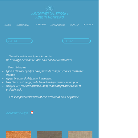
ARCREATION-TESSILI
ADELIN MONTEIRO
A PROPOS
BOUTIQUE
ACCUEIL
COLLECTIONS
ÉCHANTILLIONS
CONTACT
< BACK
SHOP
Tissu d’ameublement épais – Aspect lin
Un tissu raffiné et robuste, idéal pour habiller vos intérieurs.
Caractéristiques :
Épais & résistant : parfait pour fauteuils, canapés, chaises, coussins et
rideaux.
Aspect lin naturel : élégant et intemporel.
Easy Clean : nettoyage facile, les taches disparaissent en un geste.
Non feu (M1) : sécurité optimale, adapté aux usages domestiques et
professionnels.
Conseillé pour l’ameublement et la décoration haut de gamme.
FICHE TECHNIQUE