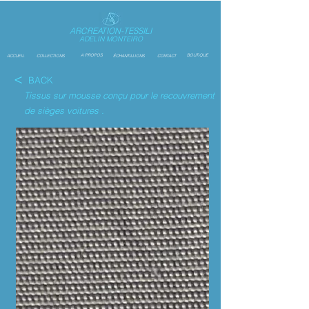
ARCREATION-TESSILI
ADELIN MONTEIRO
A PROPOS
BOUTIQUE
ACCUEIL
COLLECTIONS
ÉCHANTILLIONS
CONTACT
<
BACK
Tissus sur mousse
conçu pour le recouvrement
de sièges voitures .