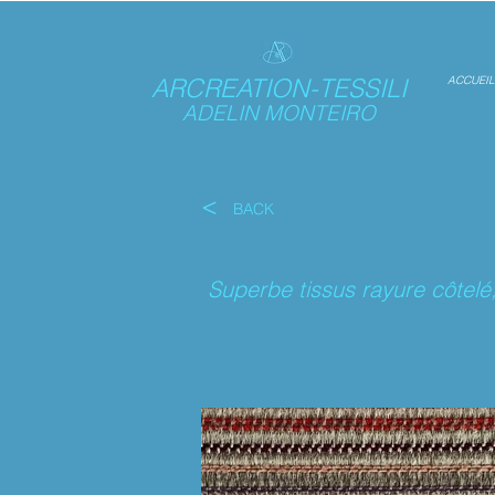
ARCREATION-TESSILI
ACCUEIL
ADELIN MONTEIRO
<
BACK
Superbe tissus rayure côtelé,