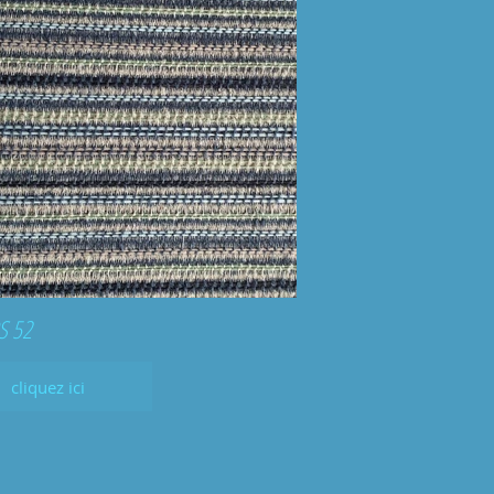
S 52
cliquez ici