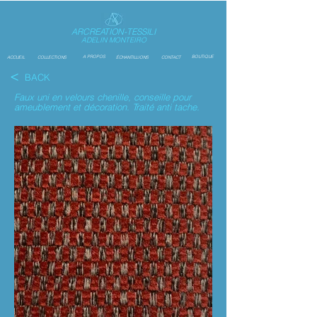
ARCREATION-TESSILI
ADELIN MONTEIRO
A PROPOS
BOUTIQUE
ACCUEIL
COLLECTIONS
ÉCHANTILLIONS
CONTACT
<
BACK
Faux uni en velours chenille, conseille pour
ameublement et décoration. Traité anti tache.