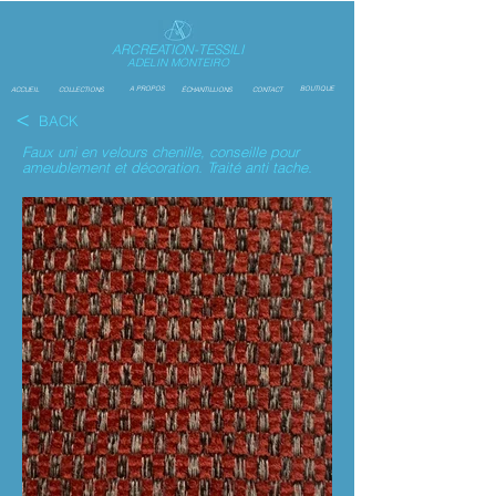
ARCREATION-TESSILI
ADELIN MONTEIRO
A PROPOS
BOUTIQUE
ACCUEIL
COLLECTIONS
ÉCHANTILLIONS
CONTACT
<
BACK
Faux uni en velours chenille, conseille pour
ameublement et décoration. Traité anti tache.