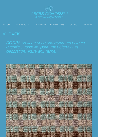
ARCREATION-TESSILI
ADELIN MONTEIRO
A PROPOS
BOUTIQUE
ACCUEIL
COLLECTIONS
ÉCHANTILLIONS
CONTACT
<
BACK
DOORS un tissu avec une rayure en velours
chenille , conseille pour ameublement et
décoration. Traité anti tache.