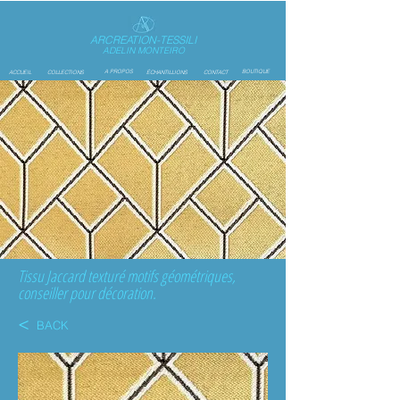
ARCREATION-TESSILI
ADELIN MONTEIRO
A PROPOS
BOUTIQUE
ACCUEIL
COLLECTIONS
ÉCHANTILLIONS
CONTACT
Tissu Jaccard texturé motifs géométriques,
conseiller pour décoration.
<
BACK