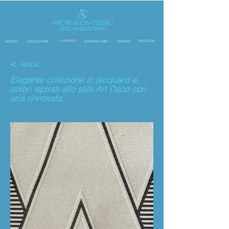
ARCREATION-TESSILI
ADELIN MONTEIRO
A PROPOS
BOUTIQUE
ACCUEIL
COLLECTIONS
ÉCHANTILLIONS
CONTACT
<
BACK
Elegante collezione in jacquard e
colori ispirati allo stile Art Déco con
aria rinnovata.