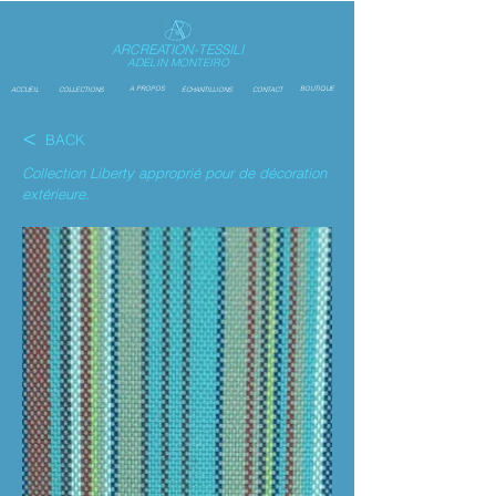
ARCREATION-TESSILI
ADELIN MONTEIRO
A PROPOS
BOUTIQUE
ACCUEIL
COLLECTIONS
ÉCHANTILLIONS
CONTACT
<
BACK
Collection Liberty approprié pour de décoration
extérieure.