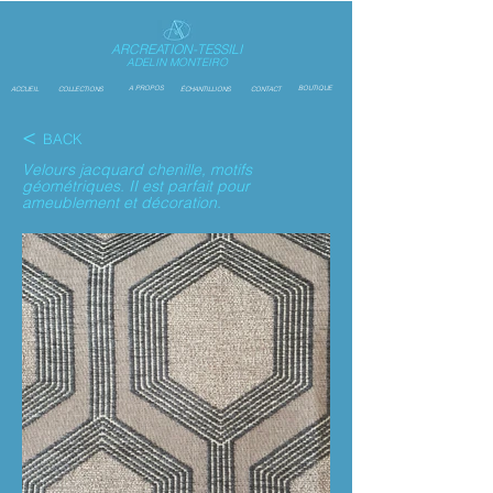
ARCREATION-TESSILI
ADELIN MONTEIRO
A PROPOS
BOUTIQUE
ACCUEIL
COLLECTIONS
ÉCHANTILLIONS
CONTACT
<
BACK
Velours jacquard chenille, motifs
géométriques. II est parfait pour
ameublement et décoration.