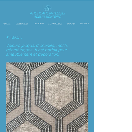
ARCREATION-TESSILI
ADELIN MONTEIRO
A PROPOS
BOUTIQUE
ACCUEIL
COLLECTIONS
ÉCHANTILLIONS
CONTACT
<
BACK
Velours jacquard chenille, motifs
géométriques. II est parfait pour
ameublement et décoration.