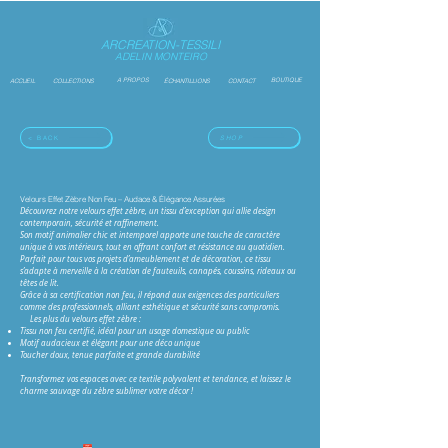
ARCREATION-TESSILI
ADELIN MONTEIRO
A PROPOS
BOUTIQUE
ACCUEIL
COLLECTIONS
ÉCHANTILLIONS
CONTACT
< BACK
SHOP
Velours Effet Zèbre Non Feu – Audace & Élégance Assurées
Découvrez notre velours effet zèbre, un tissu d’exception qui allie design
contemporain, sécurité et raffinement.
Son motif animalier chic et intemporel apporte une touche de caractère
unique à vos intérieurs, tout en offrant confort et résistance au quotidien.
Parfait pour tous vos projets d’ameublement et de décoration, ce tissu
s’adapte à merveille à la création de fauteuils, canapés, coussins, rideaux ou
têtes de lit.
Grâce à sa certification non feu, il répond aux exigences des particuliers
comme des professionnels, alliant esthétique et sécurité sans compromis.
Les plus du velours effet zèbre :
Tissu non feu certifié, idéal pour un usage domestique ou public
Motif audacieux et élégant pour une déco unique
Toucher doux, tenue parfaite et grande durabilité
Transformez vos espaces avec ce textile polyvalent et tendance, et laissez le
charme sauvage du zèbre sublimer votre décor !