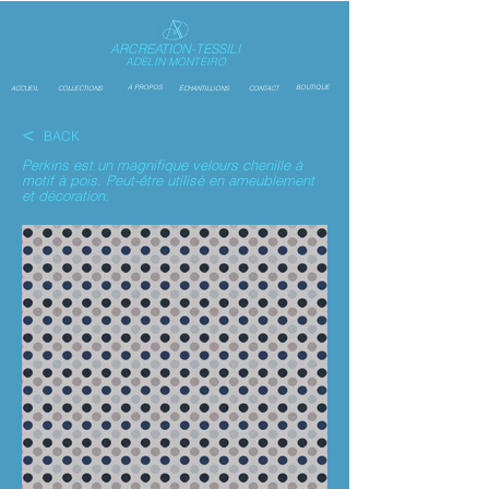
ARCREATION-TESSILI
ADELIN MONTEIRO
A PROPOS
BOUTIQUE
ACCUEIL
COLLECTIONS
ÉCHANTILLIONS
CONTACT
<
BACK
Perkins est un magnifique velours chenille à
motif à pois. Peut-être utilisé en ameublement
et décoration.