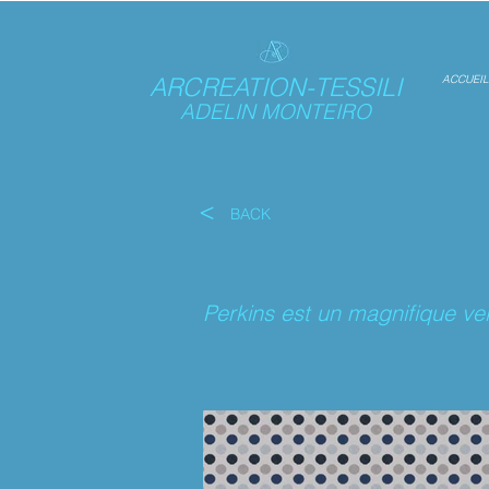
ARCREATION-TESSILI
ACCUEIL
ADELIN MONTEIRO
<
BACK
Perkins est un magnifique vel