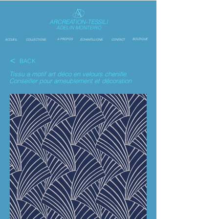
ARCREATION-TESSILI
ADELIN MONTEIRO
A PROPOS
BOUTIQUE
ACCUEIL
COLLECTIONS
ÉCHANTILLIONS
CONTACT
<
BACK
Tissu a motif art déco en velours chenille.
Conseiller pour ameublement et décoration