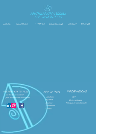
ARCREATION-TESSILI
ADELIN MONTEIRO
A PROPOS
BOUTIQUE
ACCUEIL
COLLECTIONS
ÉCHANTILLIONS
CONTACT
INFORMATIONS
ARCREATION TEXTILES
NAVIGATION
Des textiles d’exception
Collections
CGV
pour des espaces d’exception
A propos
Mentions légales
Boutique
Politique de confidentialité
Échantillions
Contact