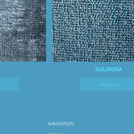
SULMONA
cliquez ici
NAVIGATION